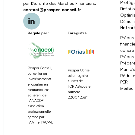
Protég
par l'Autorité des Marchés Financiers.
l’inflati
contact
@
prosper-conseil.fr
Optimis
Démemb
Retrai
Régulé par :
Enregistré :
Prépare
financi
concrè
Prépare
Prépare
Prosper Conseil,
Plan d'
Prosper Conseil
conseiller en
Réduire
est enregistré
investissements
auprès de
PER
et courtier en
l’ORIAS sous le
Meilleu
assurance, est
numéro
adhérent de
22004238″
l’ANACOFI,
association
professionnelle
agréée par
l’AMF et l’ACPR.