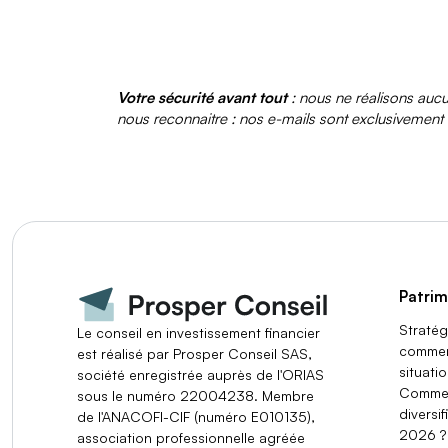
P
D
*
Votre sécurité avant tout
: nous ne réalisons aucu
nous reconnaitre : nos e-mails sont exclusivement
Patrim
Stratég
Le conseil en investissement financier
commen
est réalisé par Prosper Conseil SAS,
situatio
société enregistrée auprès de l'ORIAS
Commen
sous le numéro 22004238. Membre
diversi
de l'ANACOFI-CIF (numéro E010135),
2026 ?
association professionnelle agréée