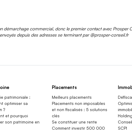
n démarchage commercial, donc le premier contact avec Prosper Conse
 envoyés depuis des adresses se terminant par @prosper-conseil.fr
oine
Placements
Immobi
ie patrimoniale :
Meilleurs placements
Défisca
t optimiser sa
Placements non imposables
Optimis
n ?
et non fiscalisés : 5 solutions
immobil
t et pourquoi
clés
Holding
fier son patrimoine en
Se constituer une rente
Conseil
Comment investir 500 000
SCPI