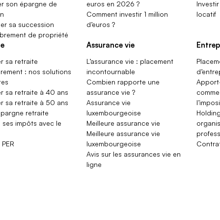
er son épargne de
euros en 2026 ?
Investi
on
Comment investir 1 million
locatif
er sa succession
d’euros ?
rement de propriété
te
Assurance vie
Entrep
r sa retraite
L’assurance vie : placement
Placeme
èrement : nos solutions
incontournable
d’entre
tes
Combien rapporte une
Apport-
r sa retraite à 40 ans
assurance vie ?
commen
r sa retraite à 50 ans
Assurance vie
l’impos
épargne retraite
luxembourgeoise
Holding
 ses impôts avec le
Meilleure assurance vie
organis
Meilleure assurance vie
profess
r PER
luxembourgeoise
Contrat
Avis sur les assurances vie en
ligne