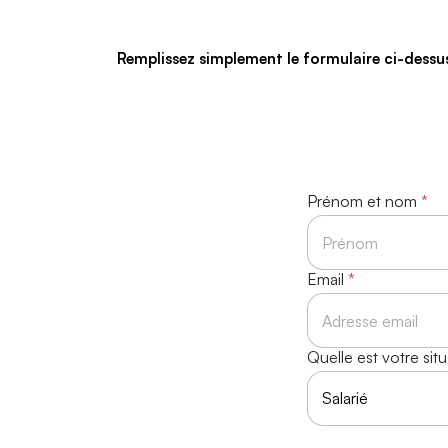
Remplissez simplement le formulaire ci-dessus
Prénom et nom
A
*
c
c
o
r
Prénom
Email
*
d
e
n
l
Quelle est votre sit
i
q
u
i