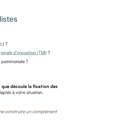
listes
c.) ?
ginale d’imposition (TMI)
?
on patrimoniale ?
c que découle la fixation des
aptés à votre situation.
e me construire un complément