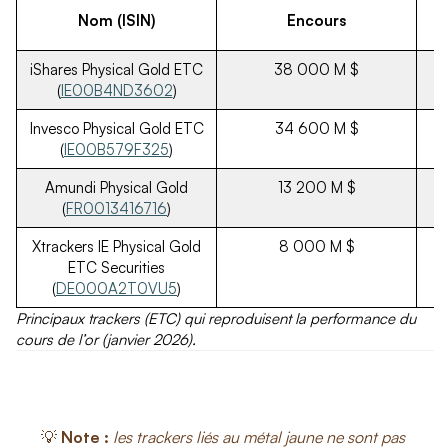
Nom (ISIN)
Encours
iShares Physical Gold ETC
38 000 M $
(
IE00B4ND3602
)
Invesco Physical Gold ETC
34 600 M $
(
IE00B579F325
)
Amundi Physical Gold
13 200 M $
(
FR0013416716
)
Xtrackers IE Physical Gold
8 000 M $
ETC Securities
(
DE000A2T0VU5
)
Principaux trackers (ETC) qui reproduisent la performance du
cours de l’or (janvier 2026).
💡
Note :
les trackers liés au métal jaune ne sont pas