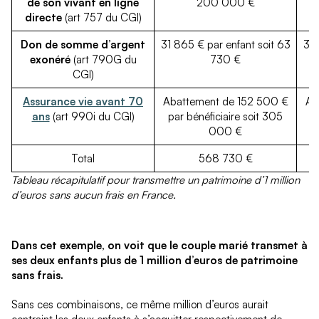
de son vivant en ligne
200 000 €
directe
(art 757 du CGI)
Don de somme d’argent
31 865 € par enfant soit 63
31 
exonéré
(art 790G du
730 €
CGI)
Assurance vie avant 70
Abattement de 152 500 €
Ab
ans
(art 990i du CGI)
par bénéficiaire soit 305
p
000 €
Total
568 730 €
Tableau récapitulatif pour transmettre un patrimoine d’1 million
d’euros sans aucun frais en France.
Dans cet exemple, on voit que le couple marié transmet à
ses deux enfants plus de 1 million d’euros de patrimoine
sans frais.
Sans ces combinaisons, ce même million d’euros aurait