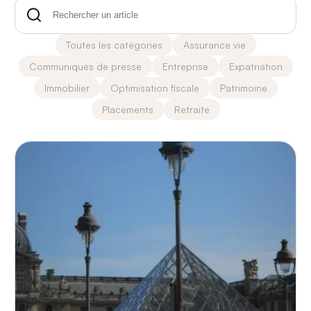
Toutes les catégories
Assurance vie
Communiqués de presse
Entreprise
Expatriation
Immobilier
Optimisation fiscale
Patrimoine
Placements
Retraite