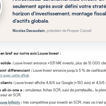
seulement après avoir défini votre stratég
horizon d’investissement, montage fiscal
d’actifs globale.
Nicolas Decaudain
, président de Prosper Conseil
 en bref sur notre avis Louve Invest :
solide :
Louve Invest annonce +531 M€ investis, plus de 15 000 clie
point différenciant :
Louve Invest annonce jusqu’à 5 % de cashback
nt avec cette offre
).
clients :
Louve Invest affiche 4,8/5 sur Google (+150 avis) et 4,5/5 
 all-in-one » :
simulateur, fiches SCPI, suivi de portefeuille… la pl
isseur en SCPI.
ouve Infinity
:
très compétitive pour investir en SCPI, mais ce n’est 