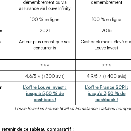
démembrement ou via
démembrement
assurance vie Louve Infinity
100 % en ligne
100 % en ligne
on
2021
2016
e
Acteur plus récent que ses
Cashback moins élevé qu
concurrents
Louve Invest
⭐⭐⭐
⭐⭐⭐
4,6/5 ⭐ (+300 avis)
4,9/5 ⭐ (+400 avis)
in
L’offre Louve Invest :
L’offre France SCPI :
jusqu’à 5,50 % de
jusqu’à 3,50 % de
cashback !
cashback !
Louve Invest vs France SCPI vs Primaliance : tableau compar
ut retenir de ce tableau comparatif :