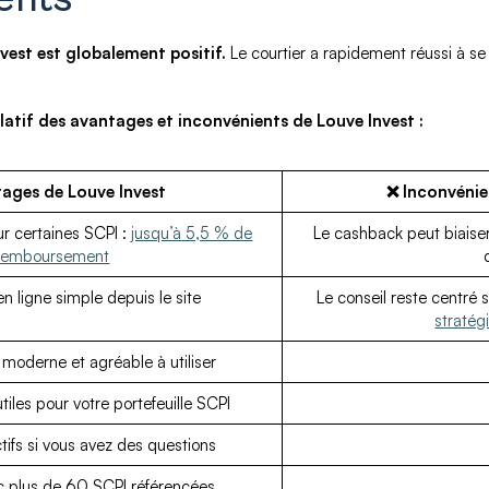
nvest est globalement positif.
Le courtier a rapidement réussi à se
latif des avantages et inconvénients de Louve Invest :
ages de Louve Invest
❌ Inconvénie
ur certaines SCPI :
jusqu’à 5,5 % de
Le cashback peut biaiser
remboursement
en ligne simple depuis le site
Le conseil reste centré s
stratég
, moderne et agréable à utiliser
tiles pour votre portefeuille SCPI
ctifs si vous avez des questions
ec plus de 60 SCPI référencées