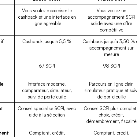
Vous voulez maximiser le
Vous voulez un
cashback et une interface en
accompagnement SCPI
ligne agréable
solide avec une offre
compétitive
if
Cashback jusqu’à 5,5 %
Cashback jusqu’à 3,50 % 
accompagnement sur
mesure
I
67 SCPI
98 SCPI
le
Interface moderne,
Parcours en ligne clair,
comparateur, simulateur,
simulateur pratique et suiv
suivi de portefeuille
de portefeuille
nt
Conseil spécialisé SCPI, avec
Conseil SCPI plus complet 
aide à la sélection
choix, crédit,
démembrement, fiscalité
ment
Comptant, crédit,
Comptant, crédit,