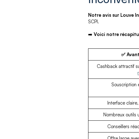
Notre avis sur Louve I
SCPI.
➡️
Voici notre récapitu
✅ Avant
Cashback attractif s
Souscription 
Interface claire
Nombreux outils u
Conseillers réa
Offre large av