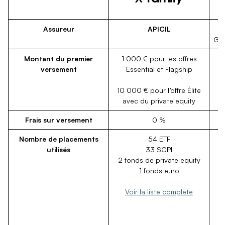
Assureur
APICIL
Gro
Montant du premier
1 000 € pour les offres
versement
Essential et Flagship
10 000 € pour l’offre Élite
avec du private equity
Frais sur versement
0 %
Nombre de placements
54 ETF
utilisés
33 SCPI
2 fonds de private equity
1
1 fonds euro
Voir la liste complète