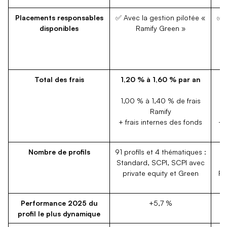
Placements responsables
✅ Avec la gestion pilotée «
✅ A
disponibles
Ramify Green »
Total des frais
1,20 % à 1,60 % par an
1,00 % à 1,40 % de frais
Ramify
+ frais internes des fonds
+ 
Nombre de profils
91 profils et 4 thématiques :
9 
Standard, SCPI, SCPI avec
t
private equity et Green
Re
Performance 2025 du
+5,7 %
profil le plus dynamique