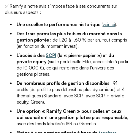
✅ Ramify à notre avis s’impose face à ses concurrents sur
plusieurs aspects :
Une excellente performance historique
(
voir ici
).
Des frais parmi les plus faibles du marché dans la
gestion pilotée :
de 1,20 à 1,60 % par an, tout compris
(en fonction du montant investi).
L’accès à des
SCPI
(la « pierre-papier ») et du
private equity
(via le portefeuille Elite, accessible à partir
de 10 000 €), ce qui reste rare dans l’univers des
gestions pilotées.
De nombreux profils de gestion disponibles :
91
profils (du profil le plus défensif au plus dynamique) et 4
thématiques (Standard, avec SCPI, avec SCPI + private
equity, Green).
Une option « Ramify Green » pour celles et ceux
qui souhaitent une gestion pilotée plus responsable
,
avec des fonds labellisés ISR ou Greenfin.
Grâce à une gestion pilotée à base de
trackers