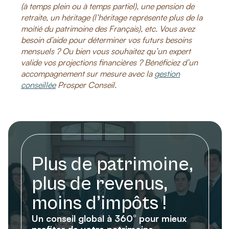
(à temps plein ou à temps partiel), une pension de
retraite, un héritage (l’héritage représente plus de la
moitié du patrimoine des Français), etc.
Vous avez
besoin d’aide pour déterminer vos futurs besoins
mensuels ? Ou bien vous souhaitez qu’un expert
valide vos projections financières ? Bénéficiez d’un
accompagnement sur mesure avec la
gestion
conseillée
Prosper Conseil.
Plus de patrimoine,
plus de revenus,
moins d’impôts !
Un conseil global à 360° pour mieux
profiter de votre patrimoine